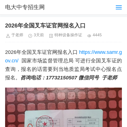
电大中专招生网
2026年全国叉车证官网报名入口
于老师
3天前
特种设备操作证
4445
2026年全国叉车证官网报名入口
https://www.samr.g
ov.cn/
国家市场监督管理总局 可进行全国叉车证的
查询，报名的话需要到当地质监局考试中心报名点
报名。
咨询电话：17732150507 微信同号 于老师