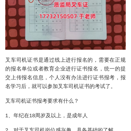
叉车司机证书是通过线上进行报名的，需要在正规
的报名单位或者教育企业进行证书报名，统一的提
交上传报名信息，个人没有办法进行证书报考，报
名学习后，就可以参加叉车司机证书的考试了。
叉车司机证书报考要求有什么？
1、年纪在18周岁及以上，是成年人
2、对于叉车司机岗位感兴趣，具备基础的了解