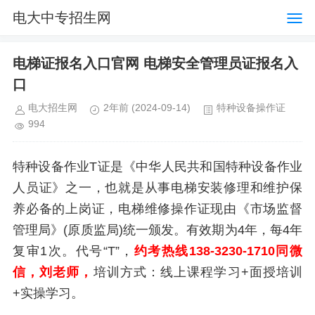
电大中专招生网
电梯证报名入口官网 电梯安全管理员证报名入
口
电大招生网
2年前
(2024-09-14)
特种设备操作证
994
特种设备作业T证是《中华人民共和国特种设备作业
人员证》之一，也就是从事电梯安装修理和维护保
养必备的上岗证，电梯维修操作证现由《市场监督
管理局》(原质监局)统一颁发。有效期为4年，每4年
复审1次。代号“T”，
约考热线138-3230-1710同微
信，刘老师，
培训方式：线上课程学习+面授培训
+实操学习。