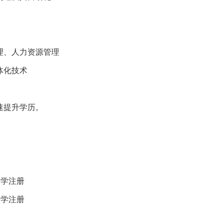
理、人力资源管理
体化技术
速提升学历。
入学注册
入学注册