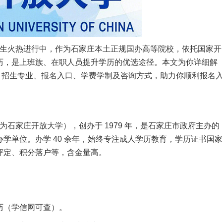
育招生火热进行中，作为石家庄本土正规国办高等院校，依托国家开
历，是上班族、在职人员提升学历的优选途径。本文为你详细解
件、招生专业、报名入口、学费学制及咨询方式，助力你顺利报名
为石家庄开放大学），创办于 1979 年，是石家庄市政府主办的
学单位。办学 40 余年，始终专注成人学历教育，学历证书国
评定、积分落户等，含金量高。
历（学信网可查）。