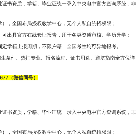
业证书资质，学籍、毕业证统一录入中央电中官方查询系统，非
学），全国布局授权教学中心，无个人私自统招权限；
，可出具官方在线验证报告，用于各类资质审核、学历升学；
固定学籍上报周期，不限户籍、全国考生均可异地报考。
、招生条件、热门专业、报名流程、证书用途、避坑指南全方位详
70677（微信同号）
业证书资质，学籍、毕业证统一录入中央电中官方查询系统，非
学），全国布局授权教学中心，无个人私自统招权限；