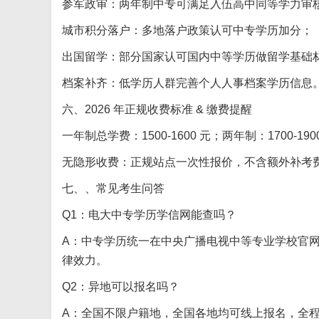
参军政审：两年制中专可满足入伍高中同等学力审
城市积分落户：多地落户政策认可中专学历加分；
出国留学：部分国家认可国内中等学历做留学基础
档案补齐：低学历人群完善个人人事档案学历信息
六、2026 年正规收费标准 & 缴费提醒
一年制总学费：1500-1600 元；两年制：1700-190
无隐形收费：正规站点一次性报价，不含额外补考
七、、常见考生问答
Q1：电大中专学历学信网能查吗？
A：中专学历统一在中央广播电视中等专业学校官
律效力。
Q2：异地可以报名吗？
A：全国不限户籍地，全国各地均可线上报名，全