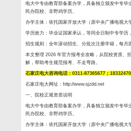
电大中专由教育部备案办学，具备独立颁发中专毕
民办院校、非野鸡学历。
办学主体：依托国家开放大学（原中央广播电视大
学历效力：毕业证国家承认，等同全日制中专学历
招生规则：全年滚动招生、分批次注册学籍，每月
本文整理 2026 年官方报考全攻略，从院校资质
解，帮助考生规范报考、不走弯路。
石家庄电大咨询电话：0311-87365677；183324
石家庄电大网址：http://www.sjzdd.net
一、院校正规资质说明
电大中专由教育部备案办学，具备独立颁发中专毕
民办院校、非野鸡学历。
办学主体：依托国家开放大学（原中央广播电视大