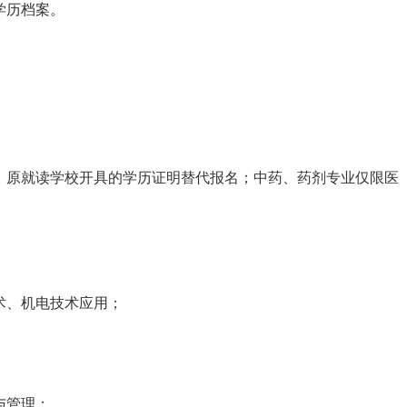
学历档案。
、原就读学校开具的学历证明替代报名；中药、药剂专业仅限医
术、机电技术应用；
与管理；