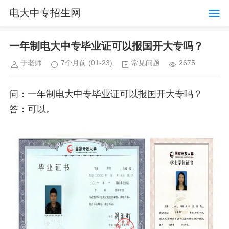
电大中专招生网
一年制电大中专毕业证可以报国开大专吗？
于老师
7个月前
(01-23)
常见问题
2675
问：一年制电大中专毕业证可以报国开大专吗？
答：可以。