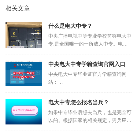
相关文章
什么是电大中专？
中央电中，教育部唯一直属中专，学制短，正规流
中央广播电视中等专业学校简称电大中
程，费用低，全国通用，电大中专招生信息、报名
专,是全国唯一的一所成人中专。电大
中专由职业教育和成人教育司领导并依
时间、报名条件、学籍查询致电咨询于老师1773215
托国家开放大学（原中央广播电视大
0507 （微信同号）
中央电大中专学籍查询官网入口
学）设置的中等专业学历教育的开放性
中央电大中专毕业证官方学籍查询网
学校，具有颁发国民教育系列中等学...
标签:
中央广播电视中等专业学校
站：
http://zzx.ouchn.edu.cn/studentStatusQue
电大中专报名条件
同学们直接把网站复制到浏览器，输入
电大中专怎么报名当兵？
自己的姓名以及身份证号就可以查询自
如果中专毕业后想去当兵，也是完全可
己...
以的。根据国家的相关规定，男兵应征
报名对象必须是高中（含中专、职高、
技校）毕业及以上文化程度的青年（含