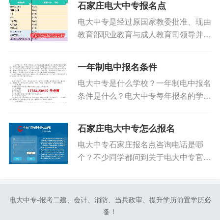
石家庄电大中专报名点
高校在校生），年满18至22周岁
电大中专是经过原国家教委批准、现由
（1998年1月1日——2002...
教育部职业教育与成人教育司领导并依
托国家开放大学（原中央广播电视大
学）的唯一一所公办成人中专。学校是
一年制电中报名条件
在北京，其毕业证是全国通用的，并在
电大中专是什么学校？一年制电中报名
官网终生可查。这是国家公开和承认...
条件是什么？电大中专每年报名的学员
是非常多的，上百万学员报名电大中
专，其中90 的学员都是报1年制电大中
石家庄电大中专怎么报名
专。一直也有找我报名的学员也时常问
电大中专石家庄报名点咨询电话是哪
道这个问题：官网19年招生简...
个？不少同学都问到关于电大中专官方
电话的问题，下面我们来为大家介绍一
下。电大中专官方是没有报名咨询电话
的，想要报名只能联系各地方的报名
电大中专-报考二建、会计、消防、当兵政审、提升学历前置学历必
点。河北电大中专报名点电话：181...
备！