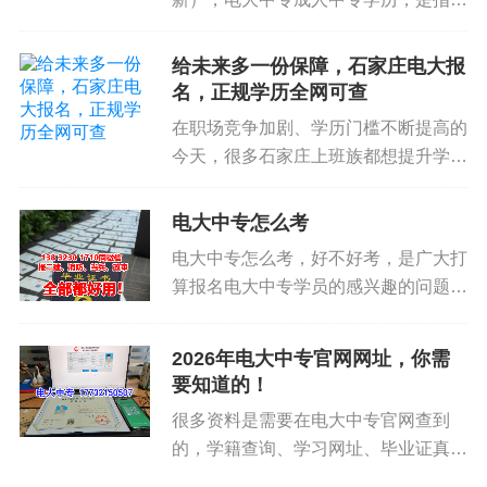
所有考生入场前均须接受2次人工安检和1次智能安
人可以通过电大中专院校的学历教育考
检门安检，如有异常情况，还将复检复查。请考生
试，获得中专学历的教育。电大中专成
给未来多一份保障，石家庄电大报
按学校规定时间提前到达考试封闭区域入口，有序
人中专学历是成人教育的一个重要组成
名，正规学历全网可查
部分，通过这样的教育，可以获得...
排队安检。
在职场竞争加剧、学历门槛不断提高的
今天，很多石家庄上班族都想提升学
妥善放置物品。考点将使用智能安检门对金属类电
历，却担心不正规、学信网查不到、耽
子产品进行检测，请不要携带钥匙（含汽车钥
误时间、乱收费。选择石家庄电大（国
电大中专怎么考
匙）、非听力使用耳机、充电器、磁卡、打火机、
家开放大学石家庄办学点），正规学
电大中专怎么考，好不好考，是广大打
雨伞和金属制作的手镯、戒指、项链、发卡、眼镜
历、学信网终身可查，免试入学、学
算报名电大中专学员的感兴趣的问题之
习...
盒、水杯等物品，尽量不穿戴有金属装饰品的衣
一，电大中专需要怎么样的流程，能才
服、鞋帽等，避免反复安检，影响正常入场考试。
顺利毕业，下面刘老师为各位学员解
2026年电大中专官网网址，你需
建议校内考生不携带手机、智能手表等非考试用
答！电大中专的学校全名是中央广播电
要知道的！
品，跨校区考生妥善放置个人随身物品。
视中等专业学校，也是唯一一所国家...
很多资料是需要在电大中专官网查到
的，学籍查询、学习网址、毕业证真伪
三、关注官网官微
查询等等，2026年电大中专官网网