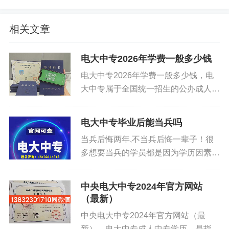
特别提醒考生：在考试中随身携带手机等具有发送
或者接收信息功能的设备，无论使用与否，均认定
相关文章
为考试作弊，不仅取消考试成绩、记入考生违规数
据库，还将通报所在学校，由学校按有关规定追加
电大中专2026年学费一般多少钱
处理直至取消学籍；组织团伙作弊，在互联网、微
电大中专2026年学费一般多少钱，电
信、QQ、微博等平台发布传递试题、答案等涉嫌犯
大中专属于全国统一招生的公办成人中
罪的，移交公安机关依法查处。请考生务必心存戒
专，湖南报考没有户籍限制，线上学习
惧，诚信应考，切勿以身试法。
线上考试，不用到线下校区上课。学费
电大中专毕业后能当兵吗
按照学制划分，全省并没有统一强制定
按时参加考试。根据考试管理规定，迟到考生不得
当兵后悔两年,不当兵后悔一辈子！很
价，正规教学中心价格基本保持...
入场，请考生保持良好作息，按时参加考试。跨校
多想要当兵的学员都是因为学历因素而
区赴考考生，还要合理规划出行方式和线路，以免
卡下来不能去到自己理想的军营生活，
那么有没有办法解决学历问题呢？电大
因天气原因、道路拥堵、交通管制，以及其他情况
中央电大中专2024年官方网站
中专毕业后能当兵吗？下面杨老师为给
造成考试迟到，影响正常考试。
（最新）
为同学介绍一下。可以肯定的是电...
中央电大中专2024年官方网站（最
遵守安检规定。本次考试继续采用“2+1”安检模式，
新），电大中专成人中专学历，是指成