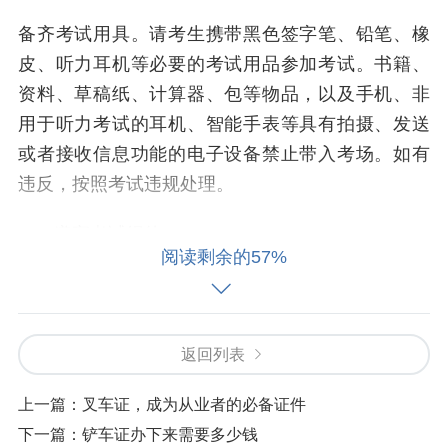
备齐考试用具。请考生携带黑色签字笔、铅笔、橡
皮、听力耳机等必要的考试用品参加考试。书籍、
资料、草稿纸、计算器、包等物品，以及手机、非
用于听力考试的耳机、智能手表等具有拍摄、发送
或者接收信息功能的电子设备禁止带入考场。如有
违反，按照考试违规处理。
二、遵守考试纪律
阅读剩余的57%
诚信守纪考试。全国大学英语四、六级考试是全国
性统一考试，违纪作弊行为将按照《国家教育考试
违规处理办法》（教育部令第33号）及《普通高等
返回列表
学校学生管理规定》（教育部令第41号）等相关规
定严肃处理。
上一篇：
叉车证，成为从业者的必备证件
下一篇：
铲车证办下来需要多少钱