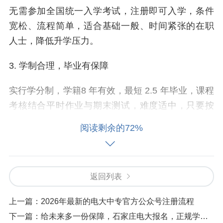
无需参加全国统一入学考试，注册即可入学，条件
宽松、流程简单，适合基础一般、时间紧张的在职
人士，降低升学压力。
3. 学制合理，毕业有保障
实行学分制，学籍8 年有效，最短 2.5 年毕业，课程
考核结合平时作业与期末测试，难度适中，只要按
要求完成学习任务，就能顺利拿证。
阅读剩余的72%
4. 专业齐全，覆盖广
开设本科、专科两大层次，涵盖行政管理、工商管
返回列表
理、会计学、护理学、药学、学前教育、计算机等6
0 + 热门专业，满足不同行业职场人的提升需求。
上一篇：
2026年最新的电大中专官方公众号注册流程
下一篇：
给未来多一份保障，石家庄电大报名，正规学历全网可查