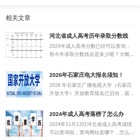
5. 学历正规，全网可查
毕业证书由国家开放大学统一颁发，教育部电子注
相关文章
册，学信网（www.chsi.com.cn）终身可查，属于国
民教育系列正规学历，与全日制学历具有同等法律
河北省成人高考历年录取分数线
效力，可用于求职、加薪、考研、考公、评职称、
2024年成人高考分数已经可以查询，
积分落户等。
那今年录取分数线会是多少呢？大概到
11月底可公布，戴老师为大家整理了
二、2026 年秋季招生关键信息（官方最新）
历年的录取分数线，供大家参考。考过
2026年石家庄电大报名须知！
录取的学生想托管2024年成人高考的
2026 年石家庄广播电视大学（石家庄
1. 报名时间
学生咨询：戴老师 1340...
开放大学）开放教育报名已启动，面向
2026 年秋季报名4 月起启动，常规截止8 月 26 日左
在职人员及社会各界人士提供学历提升
渠道，全年接受咨询，分春秋两季注册
右，9 月完成学籍注册，部分学习中心提前截止，建
2024年成人高考落榜了怎么办
入学。为保障报名顺利，现将核心须知
议尽早报名占名额。
2024年11月13日河北省成人高考成绩
公告如下。一、报名时间20...
可以查询啦，查询网站是哪个，怎么查
2. 报名条件