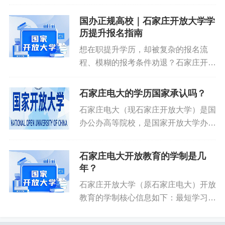
询呢，戴老师为你介绍。查分网址：
http://ckxx.hebeea.edu.cn/hebck/website
高起专：高中、中专、职高、技校及以上学历
国办正规高校｜石家庄开放大学学
考过...
历提升报名指南
专升本：学信网可查的专科及以上学历
想在职提升学历，却被复杂的报名流
程、模糊的报考条件劝退？石家庄开放
特殊专业：护理、药学等需符合行业从业要求
大学（原石家庄电大）作为石家庄市人
民政府主办的国办高校，为让广大学子
石家庄电大的学历国家承认吗？
3. 报名材料（必带）
省心报考，特整理这份 2026 年最新报
石家庄电大（现石家庄开放大学）是国
名指南，从报考条件、报名时...
身份证原件及复印件
办公办高等院校，是国家开放大学办学
体系重要组成部分，也是河北开放大学
毕业证原件及复印件
地方办学单位，专注电大开放教育，常
石家庄电大开放教育的学制是几
年开展电大招生，属于正规国民教育序
年？
本科需提供学信网学历电子注册备案表
列高校石家庄开放大学。一、学校...
石家庄开放大学（原石家庄电大）开放
近期蓝底一寸证件照
教育的学制核心信息如下：最短学习年
限：高起专、专升本均为两年半（从注
报名及相关费用（按官方标准）
册入学到毕业的最短时间）。学籍有效